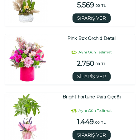
5.569
,00 TL
SİPARİŞ VER
Pink Box Orchid Detail
Aynı Gün Teslimat
2.750
,00 TL
SİPARİŞ VER
Bright Fortune Para Çiçeği
Aynı Gün Teslimat
1.449
,00 TL
SİPARİŞ VER