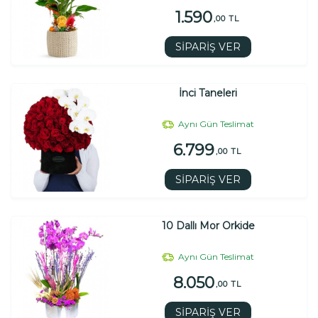
1.590
,00 TL
SİPARİŞ VER
İnci Taneleri
Aynı Gün Teslimat
6.799
,00 TL
SİPARİŞ VER
10 Dallı Mor Orkide
Aynı Gün Teslimat
8.050
,00 TL
SİPARİŞ VER