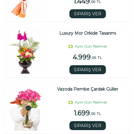
1.449
,00 TL
SİPARİŞ VER
Luxury Mor Orkide Tasarımı
Aynı Gün Teslimat
4.999
,00 TL
SİPARİŞ VER
Vazoda Pembe Çardak Güller
Aynı Gün Teslimat
1.699
,00 TL
SİPARİŞ VER