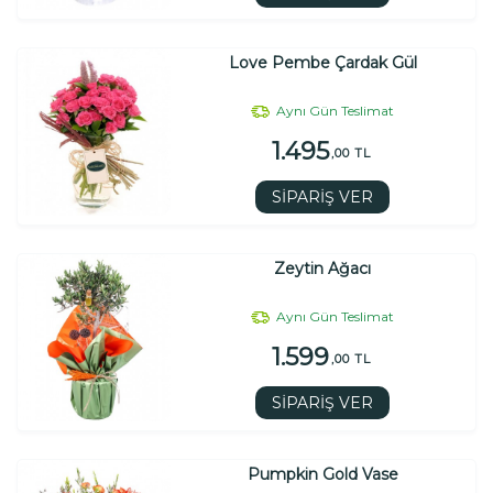
Love Pembe Çardak Gül
Aynı Gün Teslimat
1.495
,00 TL
SİPARİŞ VER
Zeytin Ağacı
Aynı Gün Teslimat
1.599
,00 TL
SİPARİŞ VER
Pumpkin Gold Vase