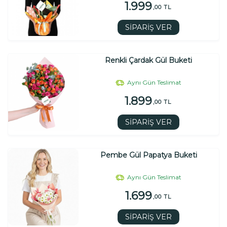
1.999
,00 TL
SİPARİŞ VER
Renkli Çardak Gül Buketi
Aynı Gün Teslimat
1.899
,00 TL
SİPARİŞ VER
Pembe Gül Papatya Buketi
Aynı Gün Teslimat
1.699
,00 TL
SİPARİŞ VER