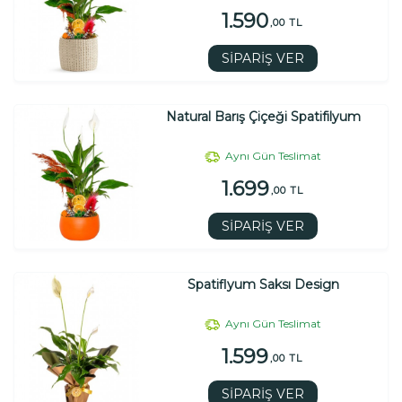
1.590
,00 TL
SİPARİŞ VER
Natural Barış Çiçeği Spatifilyum
Aynı Gün Teslimat
1.699
,00 TL
SİPARİŞ VER
Spatiflyum Saksı Design
Aynı Gün Teslimat
1.599
,00 TL
SİPARİŞ VER