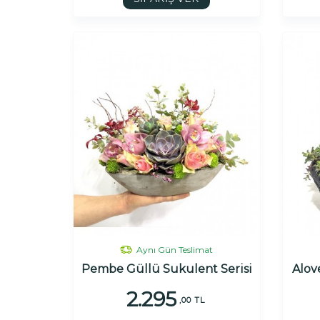
Aynı Gün Teslimat
Pembe Güllü Sukulent Serisi
Alov
2.295
,00 TL