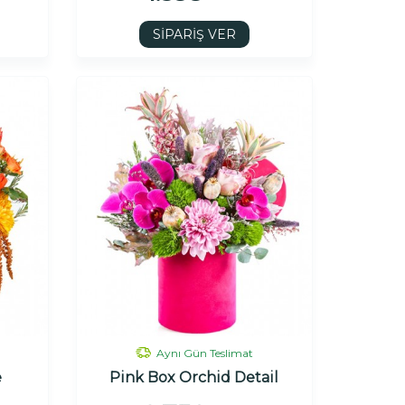
SİPARİŞ VER
Aynı Gün Teslimat
e
Pink Box Orchid Detail