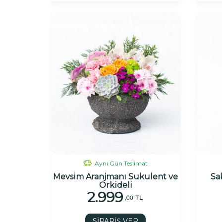
Aynı Gün Teslimat
Mevsim Aranjmanı Sukulent ve
Sa
Orkideli
2.999
,00 TL
SİPARİŞ VER