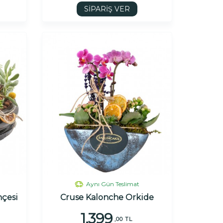
SİPARİŞ VER
Aynı Gün Teslimat
hçesi
Cruse Kalonche Orkide
1.399
,00 TL