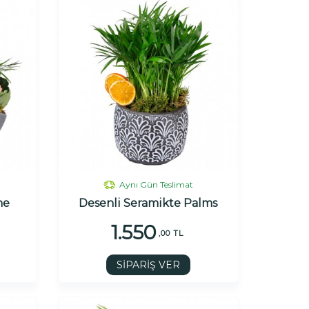
Aynı Gün Teslimat
he
Desenli Seramikte Palms
1.550
,00 TL
SİPARİŞ VER