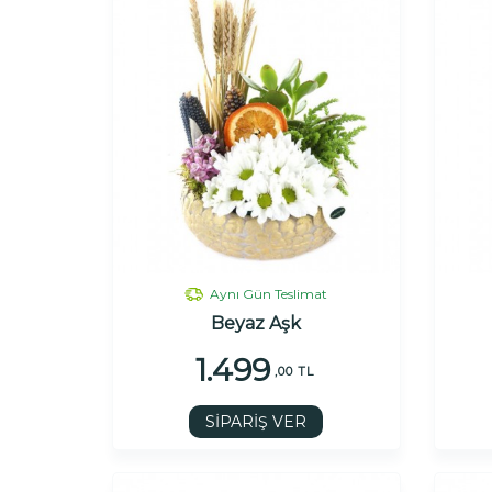
Aynı Gün Teslimat
Beyaz Aşk
1.499
,00 TL
SİPARİŞ VER