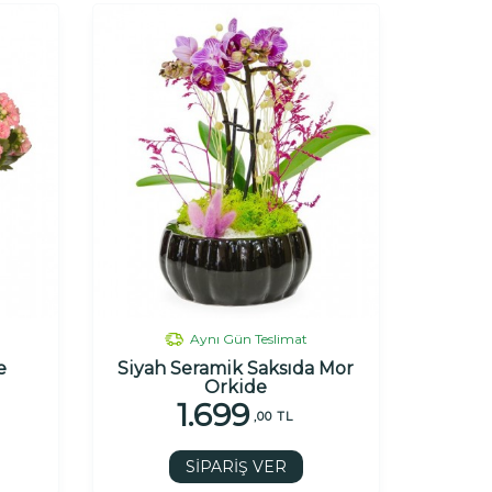
Aynı Gün Teslimat
e
Siyah Seramik Saksıda Mor
Orkide
1.699
,00 TL
SİPARİŞ VER