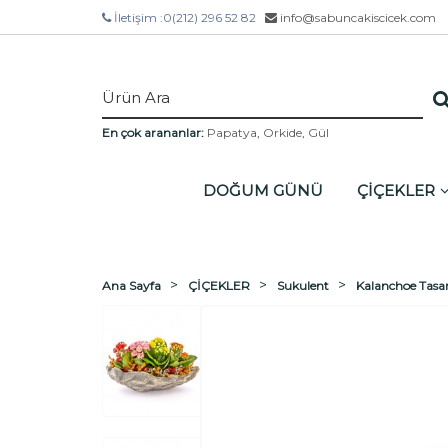
İletişim :
0(212) 296 52 82
info@sabuncakiscicek.com
En çok arananlar:
Papatya
,
Orkide
,
Gül
DOĞUM GÜNÜ
ÇİÇEKLER
Ana Sayfa
ÇİÇEKLER
Sukulent
Kalanchoe Tasa