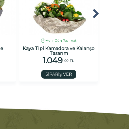
Aynı Gün Teslimat
he
Kaya Tipi Kamadora ve Kalanşo
Siyah S
Tasarım
1.049
1
,00 TL
SİPARİŞ VER