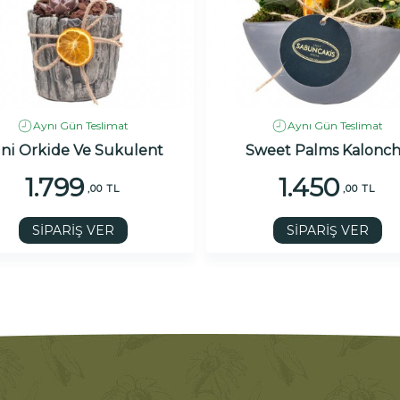
Aynı Gün Teslimat
Aynı Gün Teslimat
ni Orkide Ve Sukulent
Sweet Palms Kalonc
1.799
1.450
,00 TL
,00 TL
SİPARİŞ VER
SİPARİŞ VER