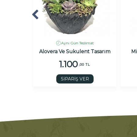
imat
Aynı Gün Teslimat
One
Alovera Ve Sukulent Tasarım
Mi
1.100
 TL
,00 TL
R
SİPARİŞ VER