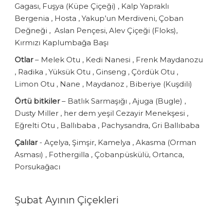
Gagası, Fuşya (Küpe Çiçeği) , Kalp Yapraklı
Bergenia , Hosta , Yakup’un Merdiveni, Çoban
Değneği , Aslan Pençesi, Alev Çiçeği (Floks),
Kırmızı Kaplumbağa Başı
Otlar
– Melek Otu , Kedi Nanesi , Frenk Maydanozu
, Radika , Yüksük Otu , Ginseng , Çördük Otu ,
Limon Otu , Nane , Maydanoz , Biberiye (Kuşdili)
Örtü bitkiler
– Batlık Sarmaşığı , Ajuga (Bugle) ,
Dusty Miller , her dem yeşil Cezayir Menekşesi ,
Eğrelti Otu , Ballıbaba , Pachysandra, Gri Ballıbaba
Çalılar
- Açelya, Şimşir, Kamelya , Akasma (Orman
Asması) , Fothergilla , Çobanpüskülü, Ortanca,
Porsukağacı
Şubat Ayının Çiçekleri