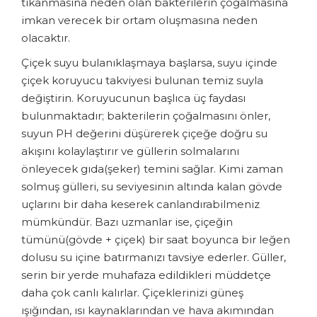
tıkanmasına neden olan bakterilerin çoğalmasına
imkan verecek bir ortam oluşmasına neden
olacaktır.
Çiçek suyu bulanıklaşmaya başlarsa, suyu içinde
çiçek koruyucu takviyesi bulunan temiz suyla
değiştirin. Koruyucunun başlıca üç faydası
bulunmaktadır; bakterilerin çoğalmasını önler,
suyun PH değerini düşürerek çiçeğe doğru su
akışını kolaylaştırır ve güllerin solmalarını
önleyecek gıda(şeker) temini sağlar. Kimi zaman
solmuş gülleri, su seviyesinin altında kalan gövde
uçlarını bir daha keserek canlandırabilmeniz
mümkündür. Bazı uzmanlar ise, çiçeğin
tümünü(gövde + çiçek) bir saat boyunca bir leğen
dolusu su içine batırmanızı tavsiye ederler. Güller,
serin bir yerde muhafaza edildikleri müddetçe
daha çok canlı kalırlar. Çiçeklerinizi güneş
ışığından, ısı kaynaklarından ve hava akımından