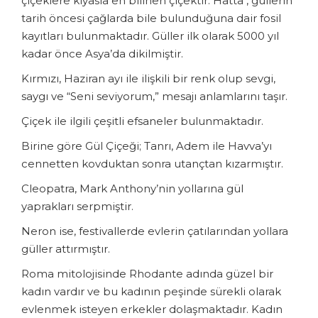
çiçeklere kıyasla en bilinen çiçektir. Hatta , güllerin
tarih öncesi çağlarda bile bulunduğuna dair fosil
kayıtları bulunmaktadır. Güller ilk olarak 5000 yıl
kadar önce Asya’da dikilmiştir.
Kırmızı, Haziran ayı ile ilişkili bir renk olup sevgi,
saygı ve “Seni seviyorum,” mesajı anlamlarını taşır.
Çiçek ile ilgili çeşitli efsaneler bulunmaktadır.
Birine göre Gül Çiçeği; Tanrı, Adem ile Havva’yı
cennetten kovduktan sonra utançtan kızarmıştır.
Cleopatra, Mark Anthony’nin yollarına gül
yaprakları serpmiştir.
Neron ise, festivallerde evlerin çatılarından yollara
güller attırmıştır.
Roma mitolojisinde Rhodante adında güzel bir
kadın vardır ve bu kadının peşinde sürekli olarak
evlenmek isteyen erkekler dolaşmaktadır. Kadın