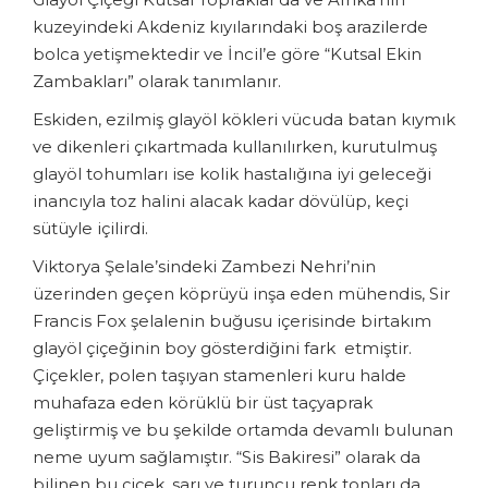
kuzeyindeki Akdeniz kıyılarındaki boş arazilerde
bolca yetişmektedir ve İncil’e göre “Kutsal Ekin
Zambakları” olarak tanımlanır.
Eskiden, ezilmiş glayöl kökleri vücuda batan kıymık
ve dikenleri çıkartmada kullanılırken, kurutulmuş
glayöl tohumları ise kolik hastalığına iyi geleceği
inancıyla toz halini alacak kadar dövülüp, keçi
sütüyle içilirdi.
Viktorya Şelale’sindeki Zambezi Nehri’nin
üzerinden geçen köprüyü inşa eden mühendis, Sir
Francis Fox şelalenin buğusu içerisinde birtakım
glayöl çiçeğinin boy gösterdiğini fark etmiştir.
Çiçekler, polen taşıyan stamenleri kuru halde
muhafaza eden körüklü bir üst taçyaprak
geliştirmiş ve bu şekilde ortamda devamlı bulunan
neme uyum sağlamıştır. “Sis Bakiresi” olarak da
bilinen bu çiçek, sarı ve turuncu renk tonları da