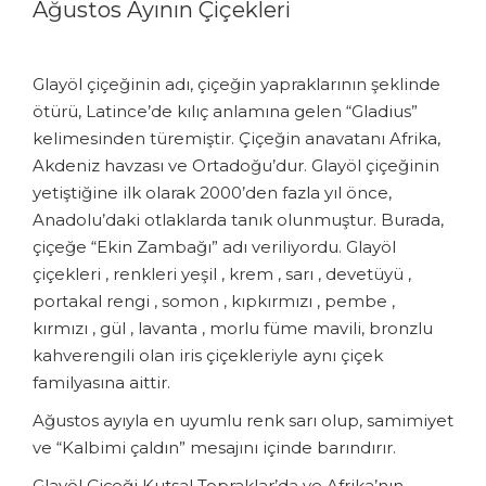
Ağustos Ayının Çiçekleri
Glayöl çiçeğinin adı, çiçeğin yapraklarının şeklinde
ötürü, Latince’de kılıç anlamına gelen “Gladius”
kelimesinden türemiştir. Çiçeğin anavatanı Afrika,
Akdeniz havzası ve Ortadoğu’dur. Glayöl çiçeğinin
yetiştiğine ilk olarak 2000’den fazla yıl önce,
Anadolu’daki otlaklarda tanık olunmuştur. Burada,
çiçeğe “Ekin Zambağı” adı veriliyordu. Glayöl
çiçekleri , renkleri yeşil , krem , sarı , devetüyü ,
portakal rengi , somon , kıpkırmızı , pembe ,
kırmızı , gül , lavanta , morlu füme mavili, bronzlu
kahverengili olan iris çiçekleriyle aynı çiçek
familyasına aittir.
Ağustos ayıyla en uyumlu renk sarı olup, samimiyet
ve “Kalbimi çaldın” mesajını içinde barındırır.
Glayöl Çiçeği Kutsal Topraklar’da ve Afrika’nın