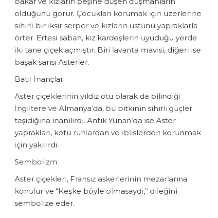
bakar ve kızların peşine düşen düşmanların
olduğunu görür. Çocukları korumak için üzerlerine
sihirli bir iksir serper ve kızların üstünü yapraklarla
örter. Ertesi sabah, kız kardeşlerin uyuduğu yerde
iki tane çiçek açmıştır. Biri lavanta mavisi, diğeri ise
başak sarısı Asterler.
Batıl İnançlar:
Aster çiçeklerinin yıldız otu olarak da bilindiği
İngiltere ve Almanya’da, bu bitkinin sihirli güçler
taşıdığına inanılırdı. Antik Yunan’da ise Aster
yaprakları, kötü ruhlardan ve iblislerden korunmak
için yakılırdı.
Sembolizm:
Aster çiçekleri, Fransız askerlerinin mezarlarına
konulur ve “Keşke böyle olmasaydı,” dileğini
sembolize eder.