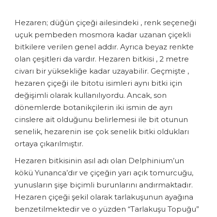
Hezaren; düğün çiçeği ailesindeki , renk seçeneği
uçuk pembeden mosmora kadar uzanan çiçekli
bitkilere verilen genel addır. Ayrıca beyaz renkte
olan çeşitleri da vardır. Hezaren bitkisi , 2 metre
civarı bir yüksekliğe kadar uzayabilir. Geçmişte ,
hezaren çiçeği ile bitotu isimleri aynı bitki için
değişimli olarak kullanılıyordu. Ancak, son
dönemlerde botanikçilerin iki ismin de ayrı
cinslere ait olduğunu belirlemesi ile bit otunun
senelik, hezarenin ise çok senelik bitki oldukları
ortaya çıkarılmıştır.
Hezaren bitkisinin asıl adı olan Delphinium’un
kökü Yunanca’dır ve çiçeğin yarı açık tomurcuğu,
yunusların şişe biçimli burunlarını andırmaktadır.
Hezaren çiçeği şekil olarak tarlakuşunun ayağına
benzetilmektedir ve o yüzden “Tarlakuşu Topuğu”