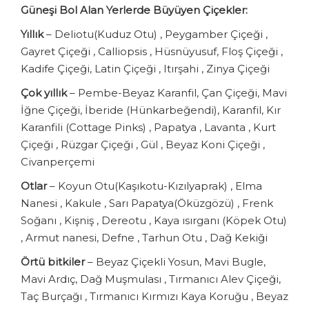
Güneşi Bol Alan Yerlerde Büyüyen Çiçekler:
Yıllık
– Deliotu(Kuduz Otu) , Peygamber Çiçeği ,
Gayret Çiçeği , Calliopsis , Hüsnüyusuf, Floş Çiçeği ,
Kadife Çiçeği, Latin Çiçeği , Itırşahi , Zinya Çiçeği
Çok yıllık
– Pembe-Beyaz Karanfil, Çan Çiçeği, Mavi
İğne Çiçeği, İberide (Hünkarbeğendi), Karanfil, Kır
Karanfili (Cottage Pinks) , Papatya , Lavanta , Kurt
Çiçeği , Rüzgar Çiçeği , Gül , Beyaz Koni Çiçeği ,
Civanperçemi
Otlar
– Koyun Otu(Kaşıkotu-Kızılyaprak) , Elma
Nanesi , Kakule , Sarı Papatya(Öküzgözü) , Frenk
Soğanı , Kişniş , Dereotu , Kaya ısırganı (Köpek Otu)
, Armut nanesi, Defne , Tarhun Otu , Dağ Kekiği
Örtü bitkiler
– Beyaz Çiçekli Yosun, Mavi Bugle,
Mavi Ardıç, Dağ Muşmulası , Tırmanıcı Alev Çiçeği,
Taç Burçağı , Tırmanıcı Kırmızı Kaya Koruğu , Beyaz