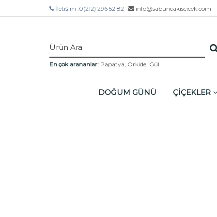
İletişim :
0(212) 296 52 82
info@sabuncakiscicek.com
En çok arananlar:
Papatya
,
Orkide
,
Gül
DOĞUM GÜNÜ
ÇİÇEKLER