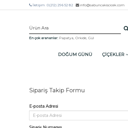
İletişim :
0(212) 296 52 82
info@sabuncakiscicek.com
En çok arananlar:
Papatya
,
Orkide
,
Gül
DOĞUM GÜNÜ
ÇİÇEKLER
Sipariş Takip Formu
E-posta Adresi
Sipariş Numarası