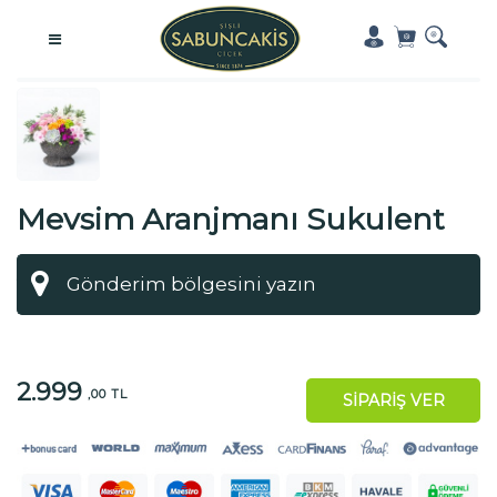
Mevsim Aranjmanı Sukulent
ve Orkideli
2.999
,00 TL
SİPARİŞ VER