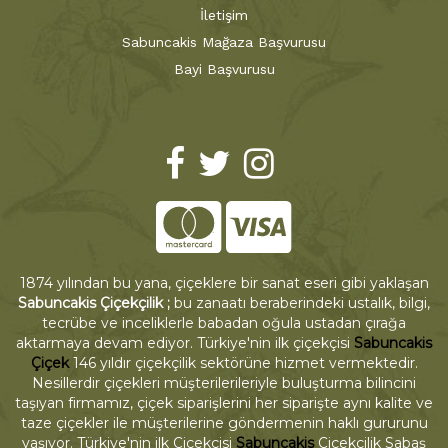
İletişim
Sabuncakis Mağaza Başvurusu
Bayi Başvurusu
1874 yılından bu yana, çiçeklere bir sanat eseri gibi yaklaşan
Sabuncakis Çiçekçilik ;
bu zanaatı beraberindeki ustalık, bilgi,
tecrübe ve inceliklerle babadan oğula ustadan çırağa
aktarmaya devam ediyor. Türkiye'nin ilk çiçekçisi
Sabuncakis
Çiçek
146 yıldır çiçekçilik sektörüne hizmet vermektedir.
Nesillerdir çiçekleri müşterilerileriyle buluşturma bilincini
taşıyan firmamız, çiçek siparişlerini her siparişte aynı kalite ve
taze çiçekler ile müşterilerine göndermenin haklı gururunu
yaşıyor. Türkiye'nin ilk Çiçekçisi
Sabuncakis
Çiçekçilik Sabaş