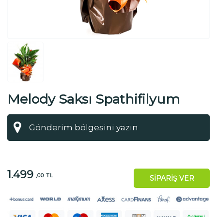
Melody Saksı Spathifilyum
1.499
,00 TL
SİPARİŞ VER