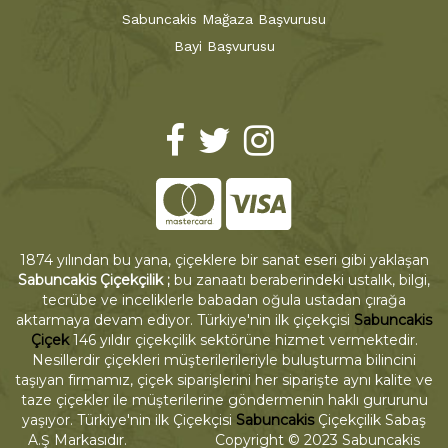
Sabuncakis Mağaza Başvurusu
Bayi Başvurusu
1874 yılından bu yana, çiçeklere bir sanat eseri gibi yaklaşan
Sabuncakis Çiçekçilik ;
bu zanaatı beraberindeki ustalık, bilgi,
tecrübe ve inceliklerle babadan oğula ustadan çırağa
aktarmaya devam ediyor. Türkiye'nin ilk çiçekçisi
Sabuncakis
Çiçek
146 yıldır çiçekçilik sektörüne hizmet vermektedir.
Nesillerdir çiçekleri müşterilerileriyle buluşturma bilincini
taşıyan firmamız, çiçek siparişlerini her siparişte aynı kalite ve
taze çiçekler ile müşterilerine göndermenin haklı gururunu
yaşıyor. Türkiye'nin ilk Çiçekçisi
Sabuncakis
Çiçekçilik Sabaş
A.Ş Markasıdır. Copyright © 2023 Sabuncakis