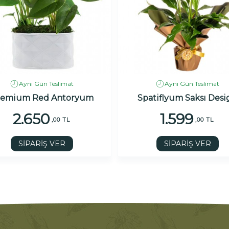
Aynı Gün Teslimat
Aynı Gün Teslimat
remium Red Antoryum
Spatiflyum Saksı Desi
2.650
1.599
,00 TL
,00 TL
SİPARİŞ VER
SİPARİŞ VER