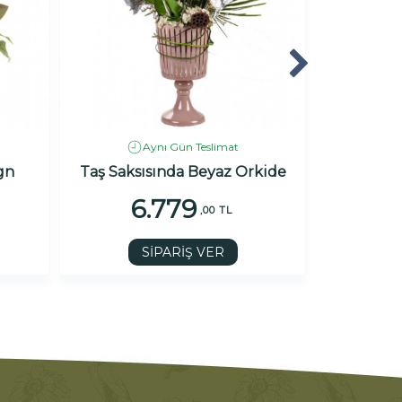
Aynı Gün Teslimat
gn
Taş Saksısında Beyaz Orkide
Aşk At
6.779
1
,00 TL
SİPARİŞ VER