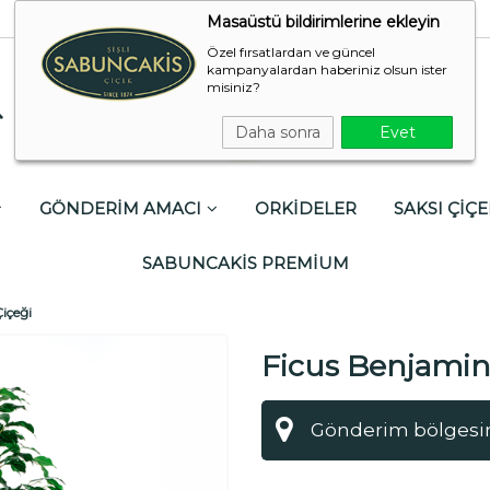
Masaüstü bildirimlerine ekleyin
Özel fırsatlardan ve güncel
kampanyalardan haberiniz olsun ister
misiniz?
Daha sonra
Evet
GÖNDERİM AMACI
ORKİDELER
SAKSI ÇİÇE
SABUNCAKİS PREMİUM
içeği
Ficus Benjamin