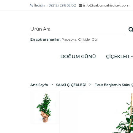
İletişim :
0(212) 296 52 82
info@sabuncakiscicek.com
En çok arananlar:
Papatya
,
Orkide
,
Gül
DOĞUM GÜNÜ
ÇİÇEKLER
Ana Sayfa
SAKSI ÇİÇEKLERİ
Ficus Benjamin Saksı Ç