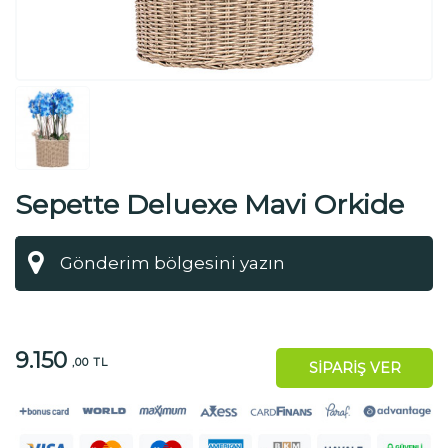
Sepette Deluexe Mavi Orkide
9.150
,00 TL
SİPARİŞ VER