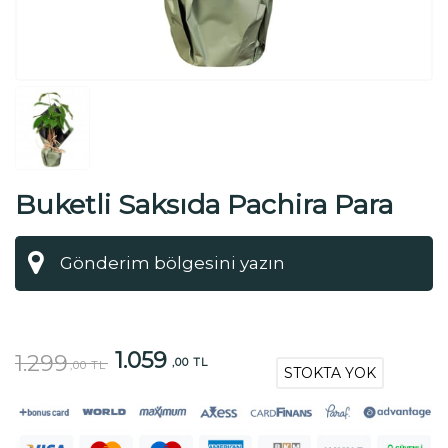
Buketli Saksıda Pachira Para
Çiçeği
1.059
1.299
,00 TL
,00 TL
STOKTA YOK