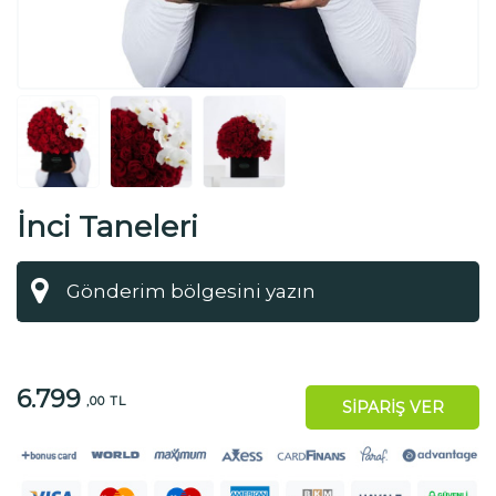
İnci Taneleri
6.799
,00 TL
SİPARİŞ VER