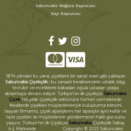
Sabuncakis Mağaza Başvurusu
Bayi Başvurusu
1874 yılından bu yana, çiçeklere bir sanat eseri gibi yaklaşan
Sabuncakis Çiçekçilik ;
bu zanaatı beraberindeki ustalık, bilgi,
tecrübe ve inceliklerle babadan oğula ustadan çırağa
aktarmaya devam ediyor. Türkiye'nin ilk çiçekçisi
Sabuncakis
Çiçek
146 yıldır çiçekçilik sektörüne hizmet vermektedir.
Nesillerdir çiçekleri müşterilerileriyle buluşturma bilincini
taşıyan firmamız, çiçek siparişlerini her siparişte aynı kalite ve
taze çiçekler ile müşterilerine göndermenin haklı gururunu
yaşıyor. Türkiye'nin ilk Çiçekçisi
Sabuncakis
Çiçekçilik Sabaş
A.Ş Markasıdır. Copyright © 2023 Sabuncakis