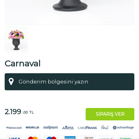
Carnaval
2.199
,00 TL
SİPARİŞ VER