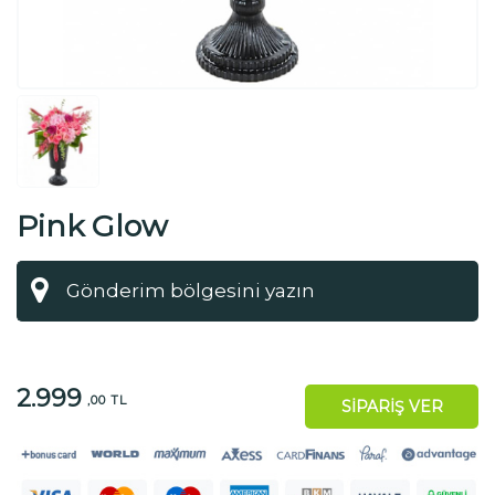
Pink Glow
2.999
,00 TL
SİPARİŞ VER