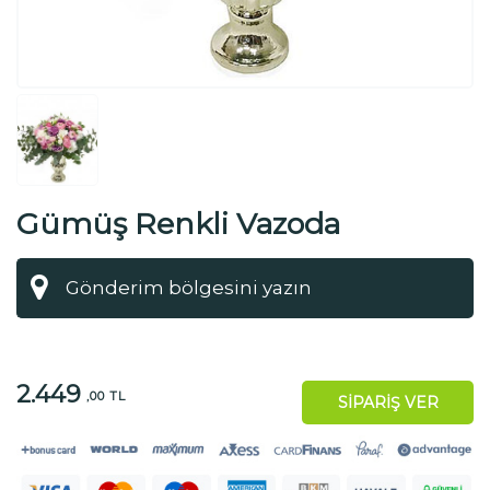
Gümüş Renkli Vazoda
Aranjman
2.449
,00 TL
SİPARİŞ VER