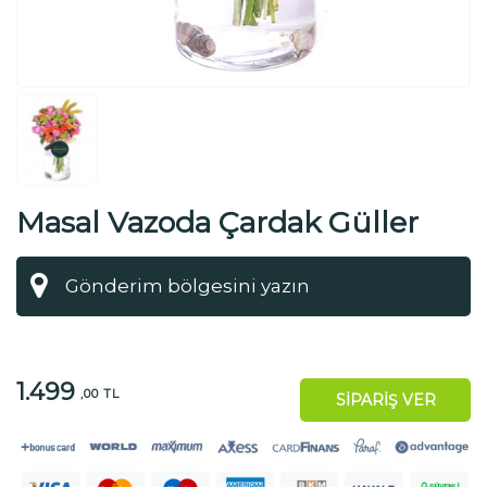
Masal Vazoda Çardak Güller
1.499
,00 TL
SİPARİŞ VER