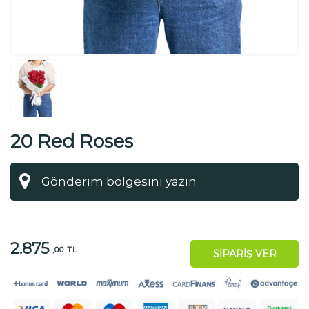
20 Red Roses
2.875
,00 TL
SİPARİŞ VER