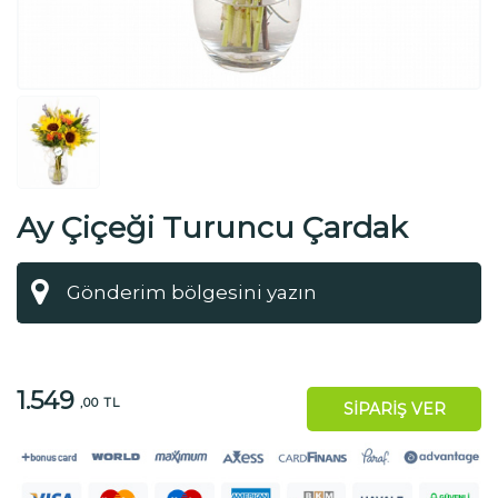
Ay Çiçeği Turuncu Çardak
Güller
1.549
,00 TL
SİPARİŞ VER