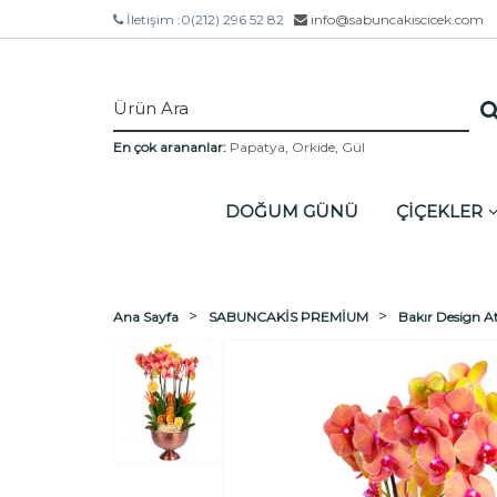
İletişim :
0(212) 296 52 82
info@sabuncakiscicek.com
En çok arananlar:
Papatya
,
Orkide
,
Gül
DOĞUM GÜNÜ
ÇİÇEKLER
Ana Sayfa
SABUNCAKİS PREMİUM
Bakır Design A