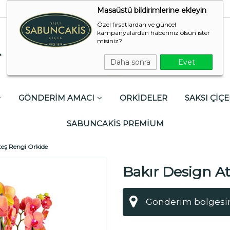
Masaüstü bildirimlerine ekleyin
Özel fırsatlardan ve güncel
kampanyalardan haberiniz olsun ister
misiniz?
Daha sonra
Evet
GÖNDERİM AMACI
ORKİDELER
SAKSI ÇİÇE
SABUNCAKİS PREMİUM
teş Rengi Orkide
Bakır Design A