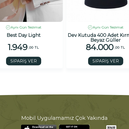
Aynı Gün Teslimat
Aynı Gün Teslimat
Best Day Light
Dev Kutuda 400 Adet Kırm
Beyaz Güller
1.949
84.000
,00 TL
,00 TL
SİPARİŞ VER
SİPARİŞ VER
Mobil Uygulamamız Çok Yakında