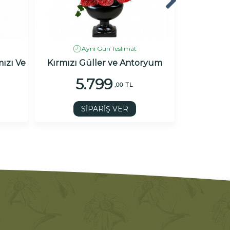
Aynı Gün Teslimat
ızı Ve
Kırmızı Güller ve Antoryum
5.799
2
,00 TL
SİPARİŞ VER