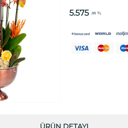
5.575
,00 TL
ÜRÜN DETAYI