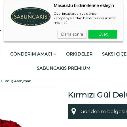
Masaüstü bildirimlerine ekleyin
Özel fırsatlardan ve güncel
kampanyalardan haberiniz olsun ister
misiniz?
Daha sonra
Evet
GÖNDERİM AMACI
ORKİDELER
SAKSI ÇİÇE
SABUNCAKİS PREMİUM
xe Gümüş Aranjman
Kırmızı Gül D