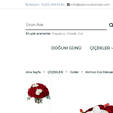
İletişim :
0(212) 296 52 82
info@sabuncakiscicek.com
En çok arananlar:
Papatya
,
Orkide
,
Gül
DOĞUM GÜNÜ
ÇİÇEKLER
Ana Sayfa
ÇİÇEKLER
Güller
Kırmızı Gül Delu