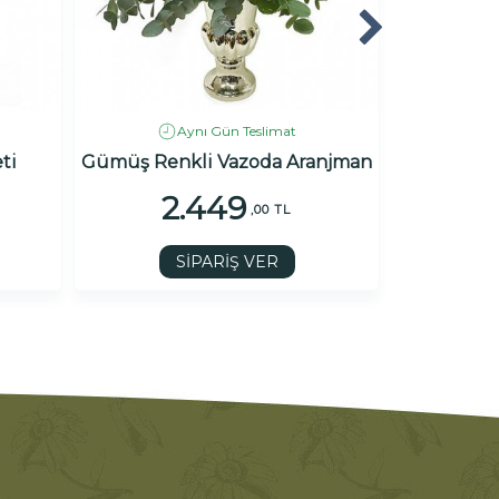
Aynı Gün Teslimat
ti
Gümüş Renkli Vazoda Aranjman
S
2.449
2
,00 TL
SİPARİŞ VER