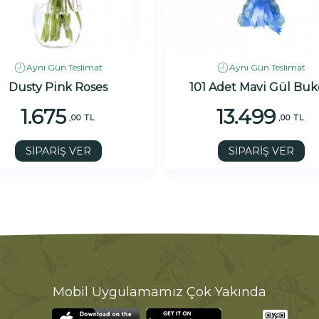
Aynı Gün Teslimat
Aynı Gün Teslimat
Dusty Pink Roses
101 Adet Mavi Gül Buk
1.675
13.499
,00 TL
,00 TL
SİPARİŞ VER
SİPARİŞ VER
Mobil Uygulamamız Çok Yakında