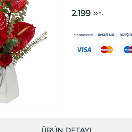
2.199
,00 TL
ÜRÜN DETAYI