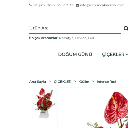
İletişim :
0(212) 296 52 82
info@sabuncakiscicek.com
En çok arananlar:
Papatya
,
Orkide
,
Gül
DOĞUM GÜNÜ
ÇİÇEKLER
Ana Sayfa
ÇİÇEKLER
Güller
Intense Red