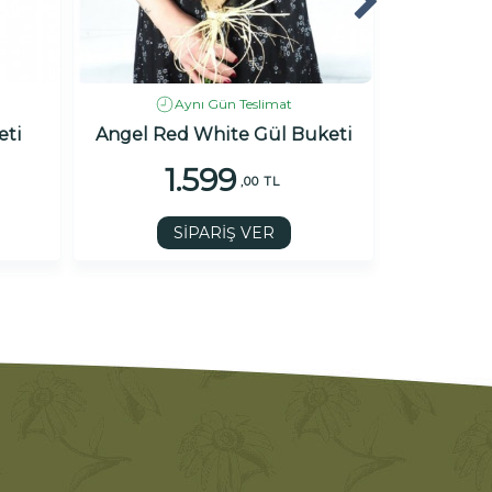
Aynı Gün Teslimat
eti
Angel Red White Gül Buketi
1.599
1
,00 TL
SİPARİŞ VER