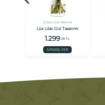
imat
Aynı Gün Teslimat
üller
Lüx Lilac Gül Tasarımı
1.299
 TL
,00 TL
R
SİPARİŞ VER