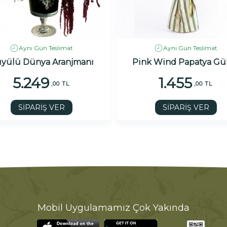
Aynı Gün Teslimat
Aynı Gün Teslimat
yülü Dünya Aranjmanı
Pink Wind Papatya Gül
5.249
1.455
,00 TL
,00 TL
SİPARİŞ VER
SİPARİŞ VER
Mobil Uygulamamız Çok Yakında