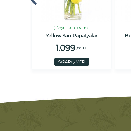
imat
Aynı Gün Teslimat
ünyası
Yellow Sarı Papatyalar
Bü
1.099
 TL
,00 TL
R
SİPARİŞ VER