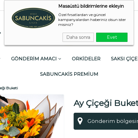
Masaüstü bildirimlerine ekleyin
Özel fırsatlardan ve güncel
kampanyalardan haberiniz olsun ister
misiniz?
Daha sonra
Evet
GÖNDERİM AMACI
ORKİDELER
SAKSI ÇİÇE
SABUNCAKİS PREMİUM
eği Buketi
Ay Çiçeği Buket