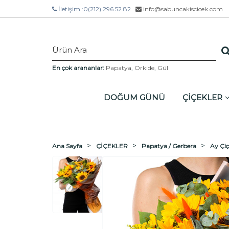
İletişim :
0(212) 296 52 82
info@sabuncakiscicek.com
En çok arananlar:
Papatya
,
Orkide
,
Gül
DOĞUM GÜNÜ
ÇİÇEKLER
Ana Sayfa
ÇİÇEKLER
Papatya / Gerbera
Ay Çiç