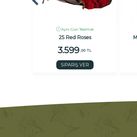
imat
Aynı Gün Teslimat
 Buketi
25 Red Roses
M
3.599
 TL
,00 TL
R
SİPARİŞ VER