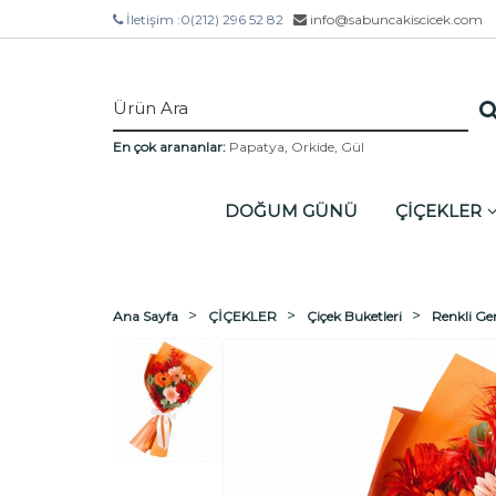
İletişim :
0(212) 296 52 82
info@sabuncakiscicek.com
En çok arananlar:
Papatya
,
Orkide
,
Gül
DOĞUM GÜNÜ
ÇİÇEKLER
Ana Sayfa
ÇİÇEKLER
Çiçek Buketleri
Renkli Ge