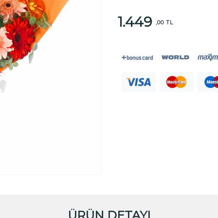
1.449
,00 TL
ÜRÜN DETAYI