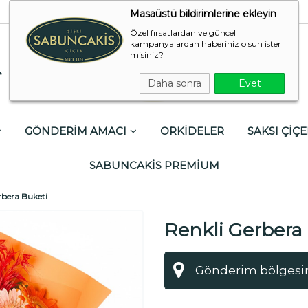
Masaüstü bildirimlerine ekleyin
Özel fırsatlardan ve güncel
kampanyalardan haberiniz olsun ister
misiniz?
Daha sonra
Evet
GÖNDERİM AMACI
ORKİDELER
SAKSI ÇİÇE
SABUNCAKİS PREMİUM
rbera Buketi
Renkli Gerbera