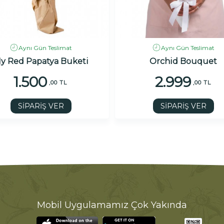
Aynı Gün Teslimat
Aynı Gün Teslimat
y Red Papatya Buketi
Orchid Bouquet
1.500
2.999
,00 TL
,00 TL
SİPARİŞ VER
SİPARİŞ VER
Mobil Uygulamamız Çok Yakında