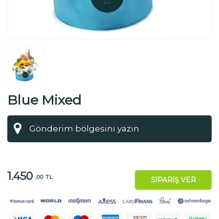
Blue Mixed
1.450
,00 TL
SİPARİŞ VER