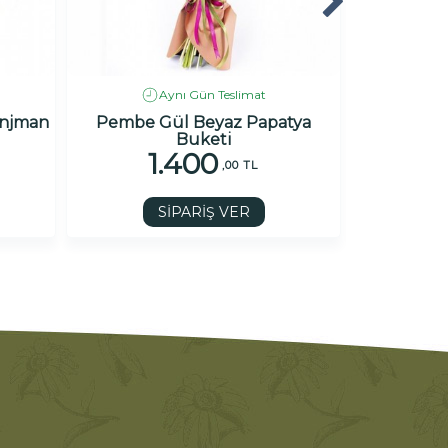
Aynı Gün Teslimat
anjman
Pembe Gül Beyaz Papatya
Turuncu P
Buketi
1.400
1
,00 TL
SİPARİŞ VER