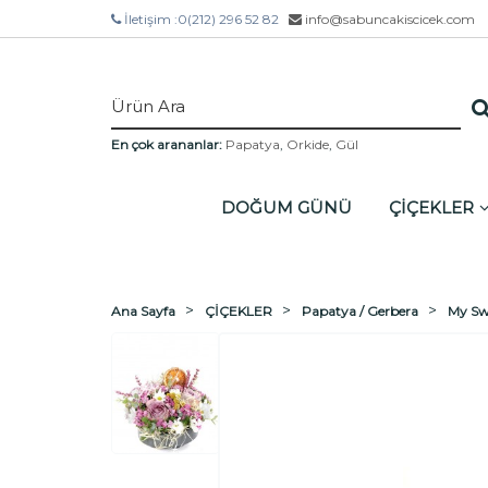
İletişim :
0(212) 296 52 82
info@sabuncakiscicek.com
En çok arananlar:
Papatya
,
Orkide
,
Gül
DOĞUM GÜNÜ
ÇİÇEKLER
Ana Sayfa
ÇİÇEKLER
Papatya / Gerbera
My Sw