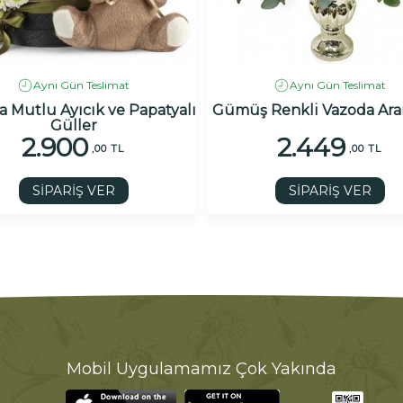
Aynı Gün Teslimat
Aynı Gün Teslimat
 Mutlu Ayıcık ve Papatyalı
Gümüş Renkli Vazoda Ar
Güller
2.900
2.449
,00 TL
,00 TL
SİPARİŞ VER
SİPARİŞ VER
Mobil Uygulamamız Çok Yakında