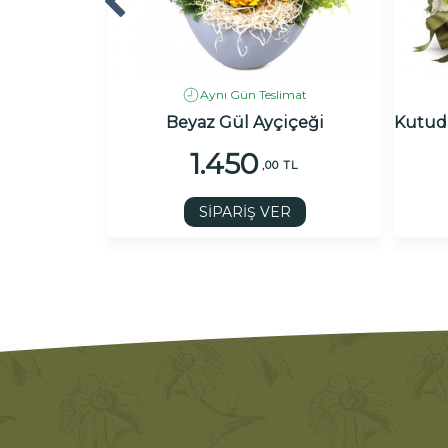
imat
Aynı Gün Teslimat
Beyaz Gül Ayçiçeği
Kutuda
1.450
 TL
,00 TL
R
SİPARİŞ VER