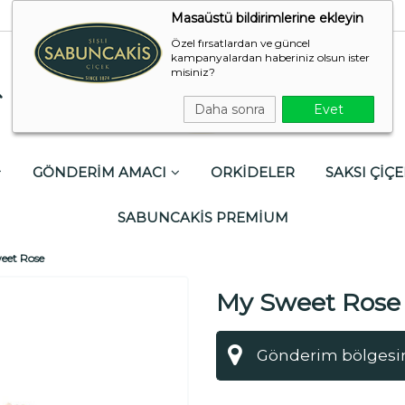
Masaüstü bildirimlerine ekleyin
Özel fırsatlardan ve güncel
kampanyalardan haberiniz olsun ister
misiniz?
Daha sonra
Evet
GÖNDERİM AMACI
ORKİDELER
SAKSI ÇİÇE
SABUNCAKİS PREMİUM
eet Rose
My Sweet Rose