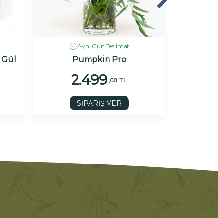
Aynı Gün Teslimat
 Gül
Pumpkin Pro
Premium 5
2.499
7
,00 TL
SİPARİŞ VER