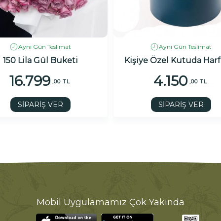
Aynı Gün Teslimat
Aynı Gün Teslimat
150 Lila Gül Buketi
Kişiye Özel Kutuda Harf
16.799
4.150
,00 TL
,00 TL
SİPARİŞ VER
SİPARİŞ VER
Mobil Uygulamamız Çok Yakında