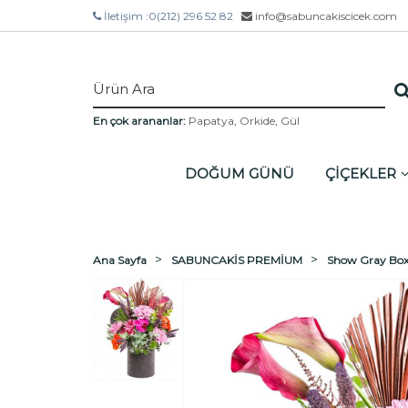
İletişim :
0(212) 296 52 82
info@sabuncakiscicek.com
En çok arananlar:
Papatya
,
Orkide
,
Gül
DOĞUM GÜNÜ
ÇİÇEKLER
Ana Sayfa
SABUNCAKİS PREMİUM
Show Gray Bo