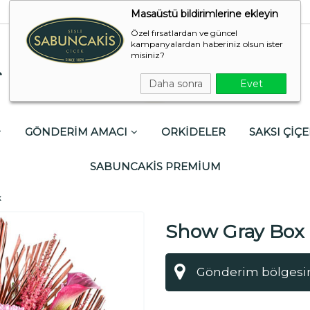
Masaüstü bildirimlerine ekleyin
Özel fırsatlardan ve güncel
kampanyalardan haberiniz olsun ister
misiniz?
Daha sonra
Evet
GÖNDERİM AMACI
ORKİDELER
SAKSI ÇİÇE
SABUNCAKİS PREMİUM
x
Show Gray Box