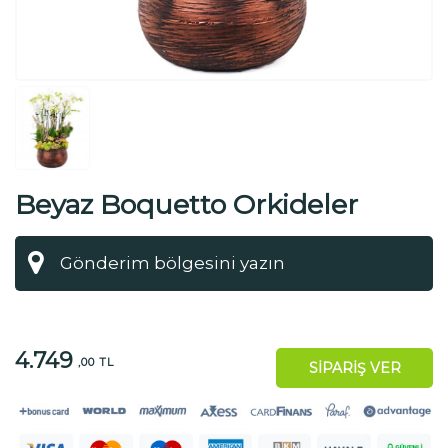
Beyaz Boquetto Orkideler
4.749
,00 TL
SİPARİŞ VER