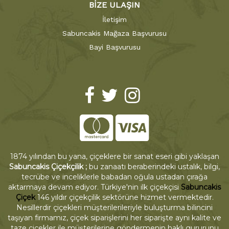
BİZE ULAŞIN
İletişim
Sabuncakis Mağaza Başvurusu
Bayi Başvurusu
1874 yılından bu yana, çiçeklere bir sanat eseri gibi yaklaşan
Sabuncakis Çiçekçilik ;
bu zanaatı beraberindeki ustalık, bilgi,
tecrübe ve inceliklerle babadan oğula ustadan çırağa
aktarmaya devam ediyor. Türkiye'nin ilk çiçekçisi
Sabuncakis
Çiçek
146 yıldır çiçekçilik sektörüne hizmet vermektedir.
Nesillerdir çiçekleri müşterilerileriyle buluşturma bilincini
taşıyan firmamız, çiçek siparişlerini her siparişte aynı kalite ve
taze çiçekler ile müşterilerine göndermenin haklı gururunu