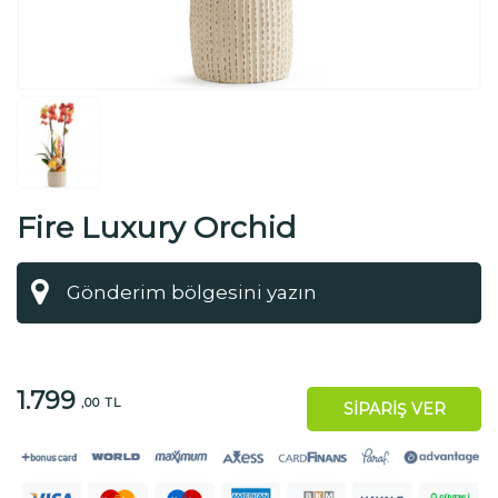
Fire Luxury Orchid
1.799
,00 TL
SİPARİŞ VER