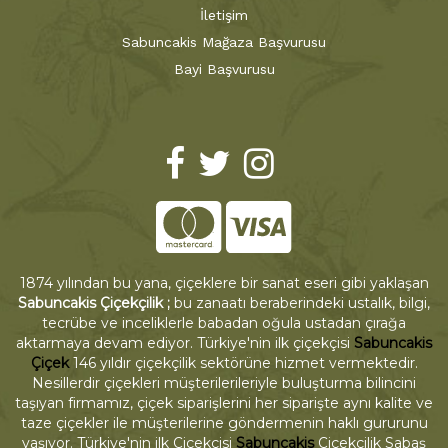
İletişim
Sabuncakis Mağaza Başvurusu
Bayi Başvurusu
1874 yılından bu yana, çiçeklere bir sanat eseri gibi yaklaşan
Sabuncakis Çiçekçilik ;
bu zanaatı beraberindeki ustalık, bilgi,
tecrübe ve inceliklerle babadan oğula ustadan çırağa
aktarmaya devam ediyor. Türkiye'nin ilk çiçekçisi
Sabuncakis
Çiçek
146 yıldır çiçekçilik sektörüne hizmet vermektedir.
Nesillerdir çiçekleri müşterilerileriyle buluşturma bilincini
taşıyan firmamız, çiçek siparişlerini her siparişte aynı kalite ve
taze çiçekler ile müşterilerine göndermenin haklı gururunu
yaşıyor. Türkiye'nin ilk Çiçekçisi
Sabuncakis
Çiçekçilik Sabaş