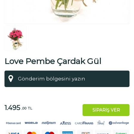
Love Pembe Çardak Gül
1.495
,00 TL
SİPARİŞ VER