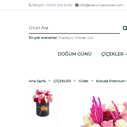
İletişim :
0(212) 296 52 82
info@sabuncakiscicek.com
En çok arananlar:
Papatya
,
Orkide
,
Gül
DOĞUM GÜNÜ
ÇİÇEKLER
Ana Sayfa
ÇİÇEKLER
Güller
Kutuda Premium 