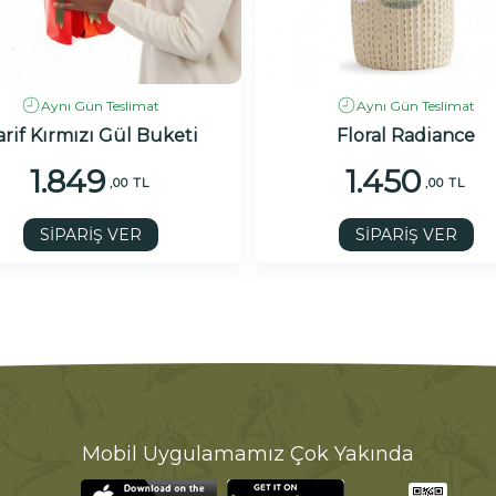
Aynı Gün Teslimat
Aynı Gün Teslimat
arif Kırmızı Gül Buketi
Floral Radiance
1.849
1.450
,00 TL
,00 TL
SİPARİŞ VER
SİPARİŞ VER
Mobil Uygulamamız Çok Yakında