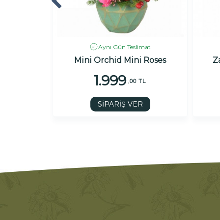
imat
Aynı Gün Teslimat
Tasarımı
Mini Orchid Mini Roses
Z
1.999
TL
,00 TL
R
SİPARİŞ VER