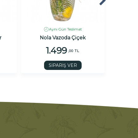
Aynı Gün Teslimat
r
Nola Vazoda Çiçek
Beyaz 
1.499
1
,00 TL
SİPARİŞ VER