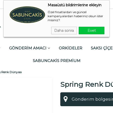
Masaüstü bildirimlerine ekleyin
Özel fırsatlardan ve güncel
kampanyalardan haberiniz olsun ister
misiniz?
Daha sonra
Evet
GÖNDERİM AMACI
ORKİDELER
SAKSI ÇİÇE
SABUNCAKİS PREMİUM
g Renk Dünyası
Spring Renk D