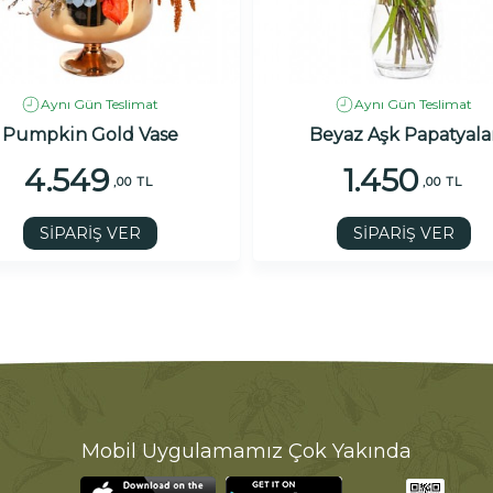
Aynı Gün Teslimat
Aynı Gün Teslimat
Pumpkin Gold Vase
Beyaz Aşk Papatyala
4.549
1.450
,00 TL
,00 TL
SİPARİŞ VER
SİPARİŞ VER
Mobil Uygulamamız Çok Yakında