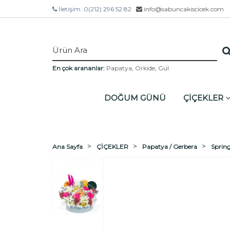
İletişim :
0(212) 296 52 82
info@sabuncakiscicek.com
En çok arananlar:
Papatya
,
Orkide
,
Gül
DOĞUM GÜNÜ
ÇİÇEKLER
Ana Sayfa
ÇİÇEKLER
Papatya / Gerbera
Sprin