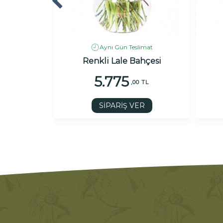
imat
Aynı Gün Teslimat
ze
Renkli Lale Bahçesi
5.775
 TL
,00 TL
R
SİPARİŞ VER