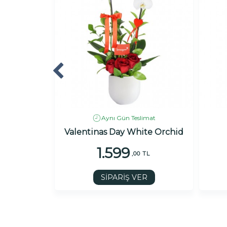
imat
Aynı Gün Teslimat
 Orkide
Valentinas Day White Orchid
1.599
 TL
,00 TL
R
SİPARİŞ VER