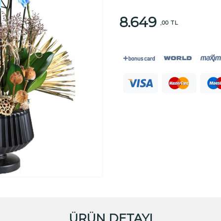
8.649
,00 TL
ÜRÜN DETAYI