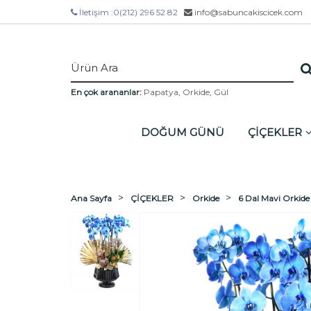
İletişim :
0(212) 296 52 82
info@sabuncakiscicek.com
En çok arananlar:
Papatya
,
Orkide
,
Gül
DOĞUM GÜNÜ
ÇİÇEKLER
Ana Sayfa
ÇİÇEKLER
Orkide
6 Dal Mavi Orkide