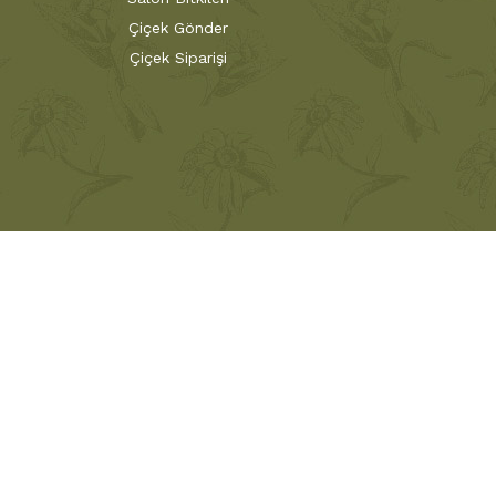
Çiçek Gönder
Çiçek Siparişi
ık, bilgi, tecrübe ve inceliklerle babadan oğula
rüne hizmet vermektedir. Nesillerdir çiçekleri
ile müşterilerine göndermenin haklı gururunu yaşıyor.
 Çiçekçilik Tüm Hakları Saklıdır.