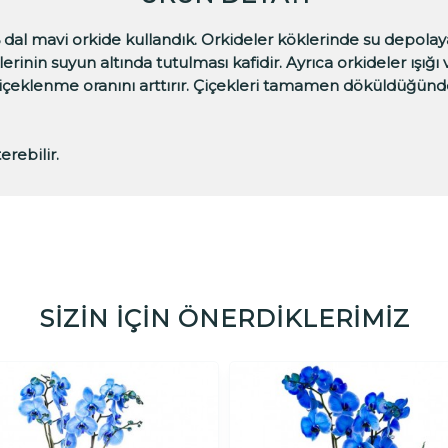
e 6 dal mavi orkide kullandık. Orkideler köklerinde su depolay
nin suyun altında tutulması kafidir. Ayrıca orkideler ışığı v
çiçeklenme oranını arttırır. Çiçekleri tamamen döküldüğün
rebilir.
SİZİN İÇİN ÖNERDİKLERİMİZ