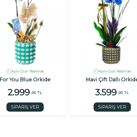
Aynı Gün Teslimat
Aynı Gün Teslimat
For You Blue Orkide
Mavi Çift Dallı Orkid
2.999
3.599
,00 TL
,00 TL
SİPARİŞ VER
SİPARİŞ VER