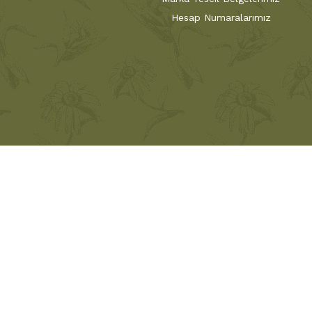
Hesap Numaralarımız
1874 yılından bu yana, çiçeklere bir sanat eseri
ustadan çırağa aktarmaya devam ediyor. Türk
müşterilerileriyle buluşturma bilincini taşıyan firm
Türkiye'nin ilk Çiçekçisi
Sabuncakis
Çi