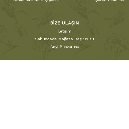
BİZE ULAŞIN
İletişim
Sabuncakis Mağaza Başvurusu
Bayi Başvurusu
 gibi yaklaşan
Sabuncakis Çiçekçilik ;
bu zanaatı beraberindeki ustal
iye'nin ilk çiçekçisi
Sabuncakis Çiçek
146 yıldır çiçekçilik sektö
amız, çiçek siparişlerini her siparişte aynı kalite ve taze çiçekler 
çekçilik Sabaş A.Ş Markasıdır. Copyright © 2023 Sabuncakis