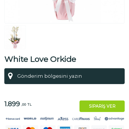
White Love Orkide
1.899
,00 TL
SİPARİŞ VER