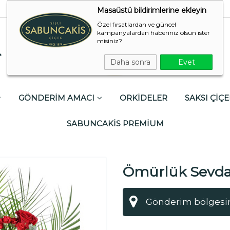
Masaüstü bildirimlerine ekleyin
Özel fırsatlardan ve güncel
kampanyalardan haberiniz olsun ister
misiniz?
Daha sonra
Evet
GÖNDERİM AMACI
ORKİDELER
SAKSI ÇİÇE
SABUNCAKİS PREMİUM
Ömürlük Sevd