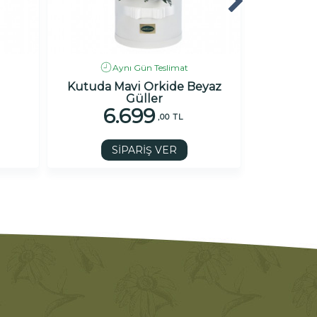
Aynı Gün Teslimat
i
Kutuda Mavi Orkide Beyaz
18 Pemb
Güller
6.699
,00 TL
SİPARİŞ VER