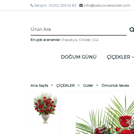
İletişim :
0(212) 296 52 82
info@sabuncakiscicek.com
En çok arananlar:
Papatya
,
Orkide
,
Gül
DOĞUM GÜNÜ
ÇİÇEKLER
Ana Sayfa
ÇİÇEKLER
Güller
Ömürlük Sevda