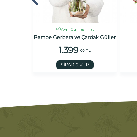
imat
Aynı Gün Teslimat
ızı Gül
Pembe Gerbera ve Çardak Güller
1.399
 TL
,00 TL
R
SİPARİŞ VER