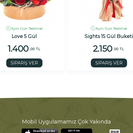
Aynı Gün Teslimat
Aynı Gün Teslimat
Love 5 Gül
Sights 15 Gül Buket
1.400
2.150
,00 TL
,00 TL
SİPARİŞ VER
SİPARİŞ VER
Mobil Uygulamamız Çok Yakında