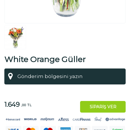
White Orange Güller
1.649
,00 TL
SİPARİŞ VER