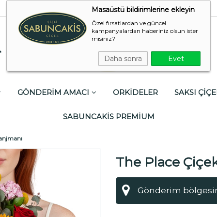
Masaüstü bildirimlerine ekleyin
Özel fırsatlardan ve güncel
kampanyalardan haberiniz olsun ister
misiniz?
Daha sonra
Evet
GÖNDERİM AMACI
ORKİDELER
SAKSI ÇİÇE
SABUNCAKİS PREMİUM
ranjmanı
The Place Çiçe