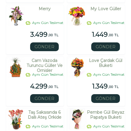
Merry
My Love Güller
Aynı Gün Teslimat
Aynı Gün Teslimat
3.499
1.449
,00 TL
,00 TL
GÖNDER
GÖNDER
Cam Vazoda
Love Çardak Gül
Turuncu Güller Ve
Buketi
Ornisler
Aynı Gün Teslimat
Aynı Gün Teslimat
4.299
1.349
,00 TL
,00 TL
GÖNDER
GÖNDER
Taş Saksısında 6
Pembe Gül Beyaz
Dallı Ateş Orkide
Papatya Buketi
Aynı Gün Teslimat
Aynı Gün Teslimat