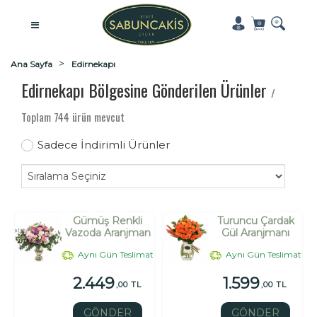
Ana Sayfa
Edirnekapı
Edirnekapı Bölgesine Gönderilen Ürünler
/
Toplam 744 ürün mevcut
Sadece İndirimli Ürünler
Gümüş Renkli
Turuncu Çardak
Vazoda Aranjman
Gül Aranjmanı
Aynı Gün Teslimat
Aynı Gün Teslimat
2.449
1.599
,00 TL
,00 TL
GÖNDER
GÖNDER