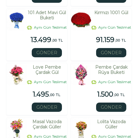
101 Adet Mavi Gül
Kırmızı 1001 Gül
Buketi
Aynı Gün Teslimat
Aynı Gün Teslimat
13.499
91.159
,00 TL
,00 TL
GÖNDER
GÖNDER
Love Pembe
Pembe Çardak
Çardak Gül
Rüya Buketi
Aynı Gün Teslimat
Aynı Gün Teslimat
1.495
1.500
,00 TL
,00 TL
GÖNDER
GÖNDER
Masal Vazoda
Lolita Vazoda
Çardak Güller
Güller
Aynı Gün Teslimat
Aynı Gün Teslimat