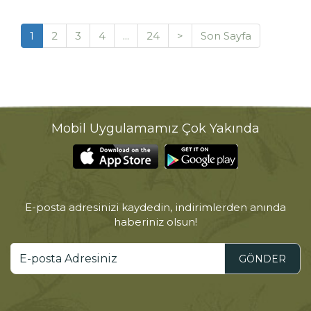
1
2
3
4
...
24
>
Son Sayfa
Mobil Uygulamamız Çok Yakında
E-posta adresinizi kaydedin, indirimlerden anında
haberiniz olsun!
GÖNDER