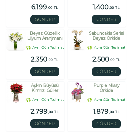
6.199
1.400
,00 TL
,00 TL
GÖNDER
GÖNDER
Beyaz Güzellik
Sabuncakis Serisi
Lilyum Aranjmanı
Beyaz Orkide
Aynı Gün Teslimat
Aynı Gün Teslimat
2.350
2.500
,00 TL
,00 TL
GÖNDER
GÖNDER
Aşkın Büyüsü
Purple Missy
Kırmızı Güller
Orkide
Aynı Gün Teslimat
Aynı Gün Teslimat
2.799
1.879
,00 TL
,00 TL
GÖNDER
GÖNDER