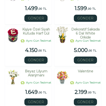
1.499
1.599
,00 TL
,00 TL
GÖNDER
GÖNDER
Kişiye Özel Siyah
Dekoratif Saksıda
Kutuda Harf Gül
6 Dal White
Orkide
Aynı Gün Teslimat
Aynı Gün Teslimat
4.150
5.000
,00 TL
,00 TL
GÖNDER
GÖNDER
Beyaz Lilyum
Valentine
Aranjmanı
Aynı Gün Teslimat
Aynı Gün Teslimat
1.649
2.199
,00 TL
,00 TL
GÖNDER
GÖNDER