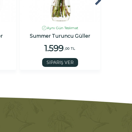
Aynı Gün Teslimat
r
Summer Turuncu Güller
Deluxe 
1.599
1
,00 TL
SİPARİŞ VER