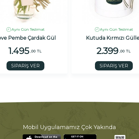
Aynı Gün Teslimat
Aynı Gün Teslimat
ove Pembe Çardak Gül
Kutuda Kırmızı Gülle
1.495
2.399
,00 TL
,00 TL
SİPARİŞ VER
SİPARİŞ VER
Mobil Uygulamamız Çok Yakında