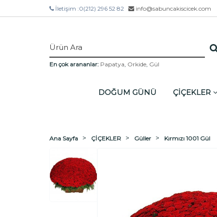
İletişim :
0(212) 296 52 82
info@sabuncakiscicek.com
En çok arananlar:
Papatya
,
Orkide
,
Gül
DOĞUM GÜNÜ
ÇİÇEKLER
Ana Sayfa
ÇİÇEKLER
Güller
Kırmızı 1001 Gül