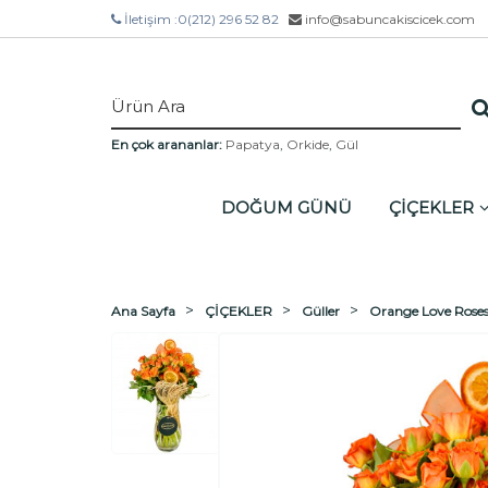
İletişim :
0(212) 296 52 82
info@sabuncakiscicek.com
En çok arananlar:
Papatya
,
Orkide
,
Gül
DOĞUM GÜNÜ
ÇİÇEKLER
Ana Sayfa
ÇİÇEKLER
Güller
Orange Love Rose