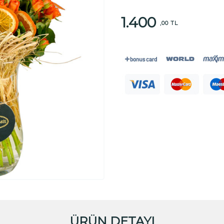
1.400
,00 TL
ÜRÜN DETAYI