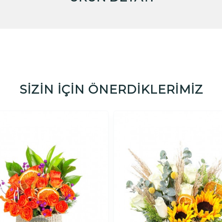
SİZİN İÇİN ÖNERDİKLERİMİZ