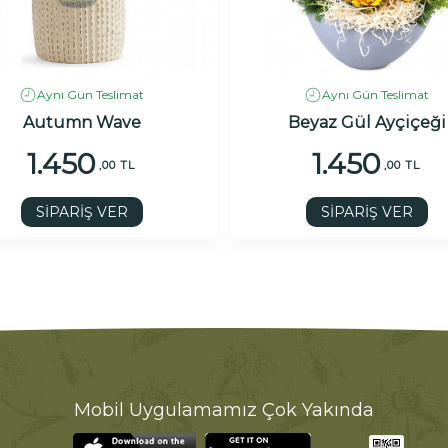
Aynı Gün Teslimat
Aynı Gün Teslimat
Autumn Wave
Beyaz Gül Ayçiçeği
1.450
1.450
,00 TL
,00 TL
SİPARİŞ VER
SİPARİŞ VER
Mobil Uygulamamız Çok Yakında