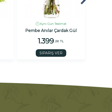
Aynı Gün Teslimat
Pembe Anılar Çardak Gül
Somo
1.399
,00 TL
SİPARİŞ VER