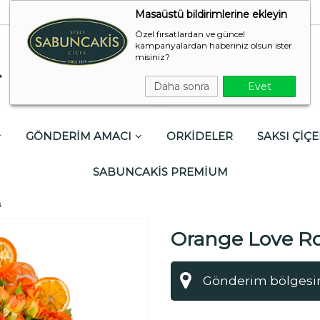
Masaüstü bildirimlerine ekleyin
Özel fırsatlardan ve güncel
kampanyalardan haberiniz olsun ister
misiniz?
Daha sonra
Evet
GÖNDERİM AMACI
ORKİDELER
SAKSI ÇİÇE
SABUNCAKİS PREMİUM
s
Orange Love R