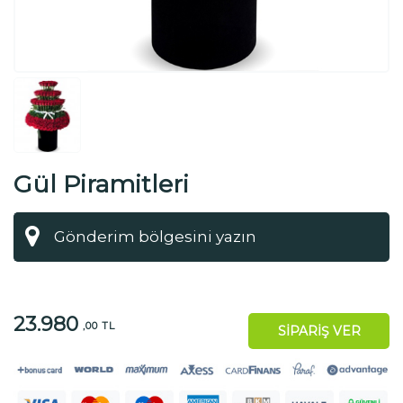
Gül Piramitleri
23.980
,00 TL
SİPARİŞ VER