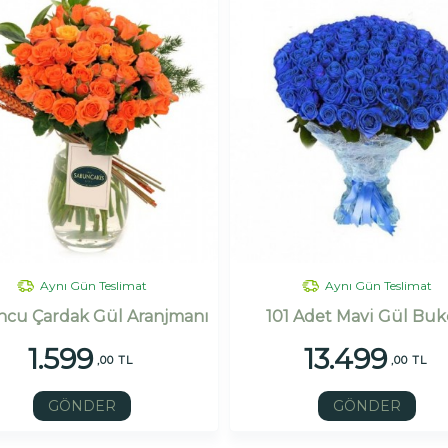
Aynı Gün Teslimat
Aynı Gün Teslimat
cu Çardak Gül Aranjmanı
101 Adet Mavi Gül Buk
1.599
13.499
,00 TL
,00 TL
GÖNDER
GÖNDER