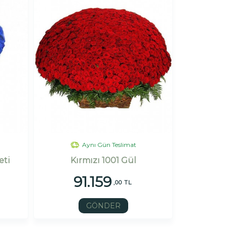
Aynı Gün Teslimat
eti
Kırmızı 1001 Gül
91.159
,00 TL
GÖNDER