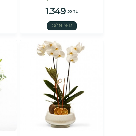
1.349
,00 TL
GÖNDER