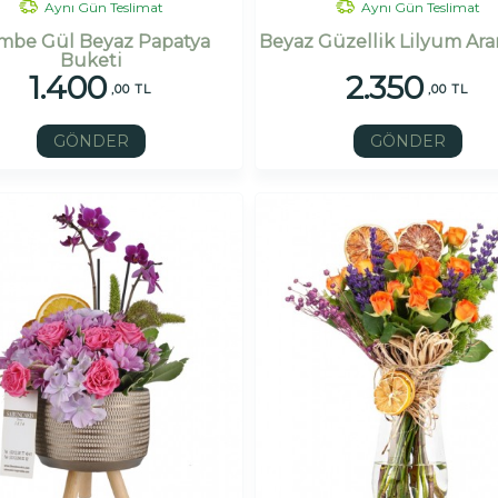
Aynı Gün Teslimat
Aynı Gün Teslimat
mbe Gül Beyaz Papatya
Beyaz Güzellik Lilyum Ar
Buketi
1.400
2.350
,00 TL
,00 TL
GÖNDER
GÖNDER