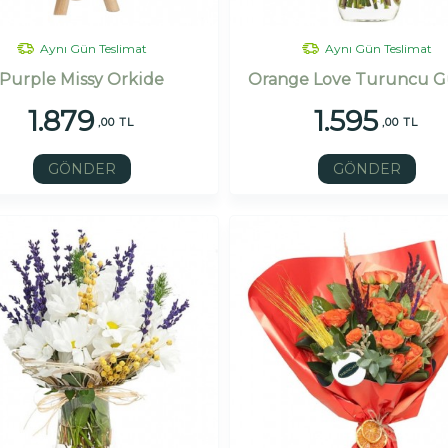
Aynı Gün Teslimat
Aynı Gün Teslimat
Purple Missy Orkide
Orange Love Turuncu G
1.879
1.595
,00 TL
,00 TL
GÖNDER
GÖNDER