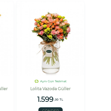
Aynı Gün Teslimat
ller
Lolita Vazoda Güller
1.599
,00 TL