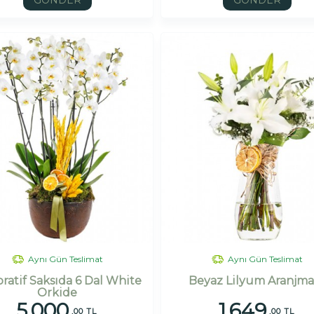
GÖNDER
GÖNDER
Aynı Gün Teslimat
Aynı Gün Teslimat
ratif Saksıda 6 Dal White
Beyaz Lilyum Aranjma
Orkide
5.000
1.649
,00 TL
,00 TL