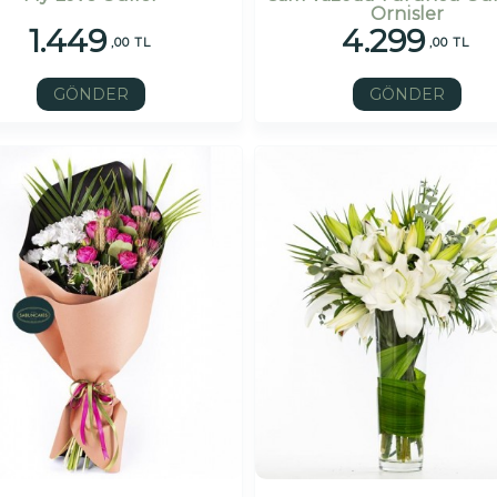
Ornisler
1.449
4.299
,00 TL
,00 TL
GÖNDER
GÖNDER