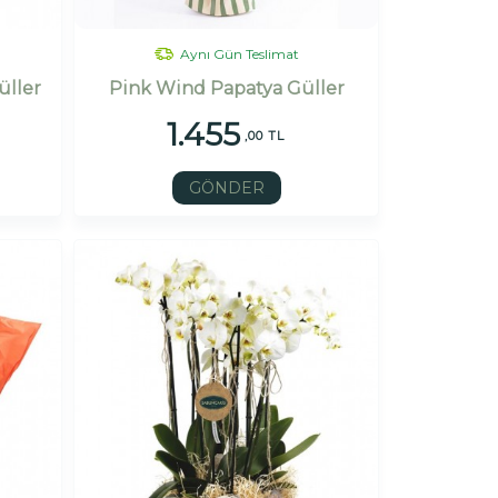
Aynı Gün Teslimat
üller
Pink Wind Papatya Güller
1.455
,00 TL
GÖNDER