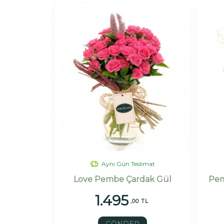
Aynı Gün Teslimat
Love Pembe Çardak Gül
Pem
1.495
,00 TL