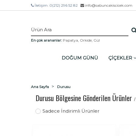
İletişim :
0(212) 296 52 82
info@sabuncakiscicek.com
En çok arananlar:
Papatya
,
Orkide
,
Gül
DOĞUM GÜNÜ
ÇİÇEKLER
Ana Sayfa
Durusu
Durusu Bölgesine Gönderilen Ürünler
/
Sadece İndirimli Ürünler