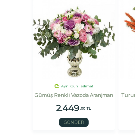
Aynı Gün Teslimat
Gümüş Renkli Vazoda Aranjman
Turun
2.449
,00 TL
GÖNDER