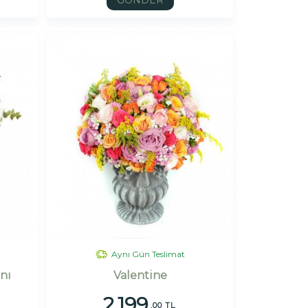
GÖNDER
Aynı Gün Teslimat
nı
Valentine
2.199
,00 TL