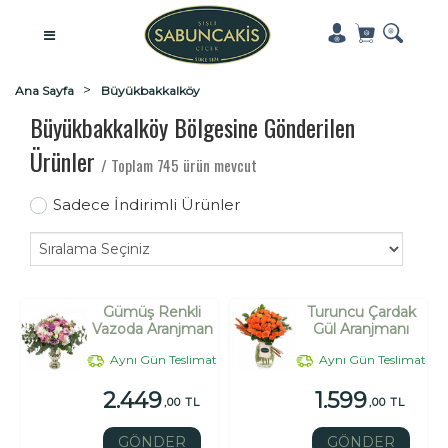
Ana Sayfa
Büyükbakkalköy
Büyükbakkalköy Bölgesine Gönderilen
Ürünler
/ Toplam 745 ürün mevcut
Sadece İndirimli Ürünler
Gümüş Renkli
Turuncu Çardak
Vazoda Aranjman
Gül Aranjmanı
Aynı Gün Teslimat
Aynı Gün Teslimat
2.449
1.599
,00 TL
,00 TL
GÖNDER
GÖNDER