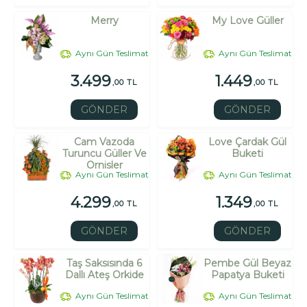
Merry
My Love Güller
Aynı Gün Teslimat
Aynı Gün Teslimat
3.499
1.449
,00 TL
,00 TL
GÖNDER
GÖNDER
Cam Vazoda
Love Çardak Gül
Turuncu Güller Ve
Buketi
Ornisler
Aynı Gün Teslimat
Aynı Gün Teslimat
4.299
1.349
,00 TL
,00 TL
GÖNDER
GÖNDER
Taş Saksısında 6
Pembe Gül Beyaz
Dallı Ateş Orkide
Papatya Buketi
Aynı Gün Teslimat
Aynı Gün Teslimat