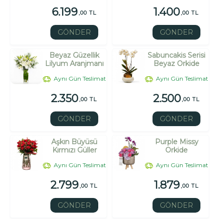
6.199
1.400
,00 TL
,00 TL
GÖNDER
GÖNDER
Beyaz Güzellik
Sabuncakis Serisi
Lilyum Aranjmanı
Beyaz Orkide
Aynı Gün Teslimat
Aynı Gün Teslimat
2.350
2.500
,00 TL
,00 TL
GÖNDER
GÖNDER
Aşkın Büyüsü
Purple Missy
Kırmızı Güller
Orkide
Aynı Gün Teslimat
Aynı Gün Teslimat
2.799
1.879
,00 TL
,00 TL
GÖNDER
GÖNDER