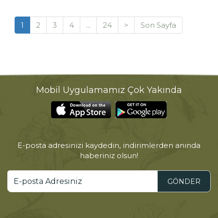
1
2
3
4
...
24
>
Son Sayfa
Mobil Uygulamamız Çok Yakında
E-posta adresinizi kaydedin, indirimlerden anında
haberiniz olsun!
GÖNDER