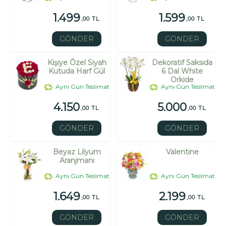
1.499
1.599
,00 TL
,00 TL
GÖNDER
GÖNDER
Kişiye Özel Siyah
Dekoratif Saksıda
Kutuda Harf Gül
6 Dal White
Orkide
Aynı Gün Teslimat
Aynı Gün Teslimat
4.150
5.000
,00 TL
,00 TL
GÖNDER
GÖNDER
Beyaz Lilyum
Valentine
Aranjmanı
Aynı Gün Teslimat
Aynı Gün Teslimat
1.649
2.199
,00 TL
,00 TL
GÖNDER
GÖNDER