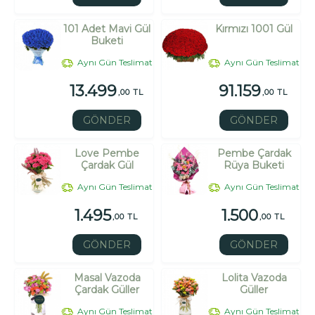
101 Adet Mavi Gül
Kırmızı 1001 Gül
Buketi
Aynı Gün Teslimat
Aynı Gün Teslimat
13.499
91.159
,00 TL
,00 TL
GÖNDER
GÖNDER
Love Pembe
Pembe Çardak
Çardak Gül
Rüya Buketi
Aynı Gün Teslimat
Aynı Gün Teslimat
1.495
1.500
,00 TL
,00 TL
GÖNDER
GÖNDER
Masal Vazoda
Lolita Vazoda
Çardak Güller
Güller
Aynı Gün Teslimat
Aynı Gün Teslimat