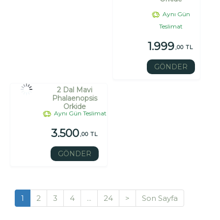
Aynı Gün
Teslimat
1.999
,00 TL
GÖNDER
2 Dal Mavi
Phalaenopsis
Orkide
Aynı Gün Teslimat
3.500
,00 TL
GÖNDER
1
2
3
4
...
24
>
Son Sayfa