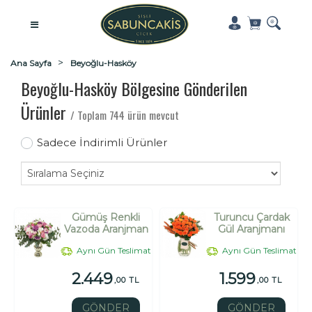
Ana Sayfa
Beyoğlu-Hasköy
Beyoğlu-Hasköy Bölgesine Gönderilen
Ürünler
/ Toplam 744 ürün mevcut
Sadece İndirimli Ürünler
Gümüş Renkli
Turuncu Çardak
Vazoda Aranjman
Gül Aranjmanı
Aynı Gün Teslimat
Aynı Gün Teslimat
2.449
1.599
,00 TL
,00 TL
GÖNDER
GÖNDER