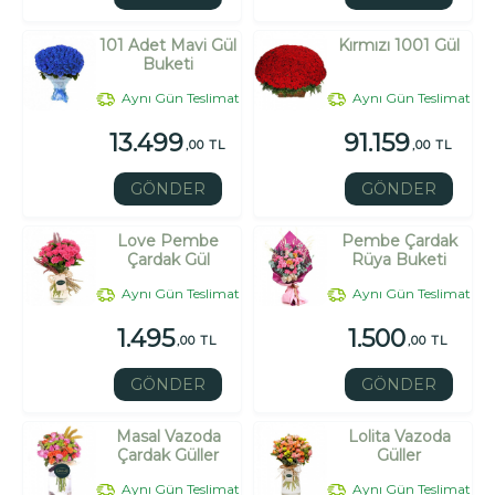
101 Adet Mavi Gül
Kırmızı 1001 Gül
Buketi
Aynı Gün Teslimat
Aynı Gün Teslimat
13.499
91.159
,00 TL
,00 TL
GÖNDER
GÖNDER
Love Pembe
Pembe Çardak
Çardak Gül
Rüya Buketi
Aynı Gün Teslimat
Aynı Gün Teslimat
1.495
1.500
,00 TL
,00 TL
GÖNDER
GÖNDER
Masal Vazoda
Lolita Vazoda
Çardak Güller
Güller
Aynı Gün Teslimat
Aynı Gün Teslimat