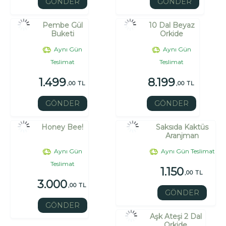
GÖNDER
GÖNDER
Pembe Gül
10 Dal Beyaz
Buketi
Orkide
Aynı Gün
Aynı Gün
Teslimat
Teslimat
1.499
8.199
,00 TL
,00 TL
GÖNDER
GÖNDER
Honey Bee!
Saksıda Kaktüs
Aranjman
Aynı Gün
Aynı Gün Teslimat
Teslimat
1.150
,00 TL
3.000
,00 TL
GÖNDER
GÖNDER
Aşk Ateşi 2 Dal
Orkide