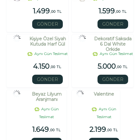
1.499
1.599
,00 TL
,00 TL
GÖNDER
GÖNDER
Kişiye Özel Siyah
Dekoratif Saksıda
Kutuda Harf Gül
6 Dal White
Orkide
Aynı Gün Teslimat
Aynı Gün Teslimat
4.150
5.000
,00 TL
,00 TL
GÖNDER
GÖNDER
Beyaz Lilyum
Valentine
Aranjmanı
Aynı Gün
Aynı Gün
Teslimat
Teslimat
1.649
2.199
,00 TL
,00 TL