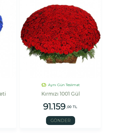
Aynı Gün Teslimat
eti
Kırmızı 1001 Gül
91.159
,00 TL
GÖNDER