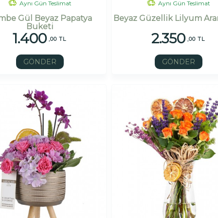
Aynı Gün Teslimat
Aynı Gün Teslimat
mbe Gül Beyaz Papatya
Beyaz Güzellik Lilyum Ar
Buketi
1.400
2.350
,00 TL
,00 TL
GÖNDER
GÖNDER