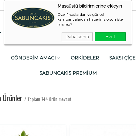
Masaüstü bildirimlerine ekleyin
Özel fırsatlardan ve güncel
kampanyalardan haberiniz olsun ister
misiniz?
Daha sonra
Evet
GÖNDERİM AMACI
ORKİDELER
SAKSI ÇİÇE
SABUNCAKİS PREMİUM
n Ürünler
/ Toplam 744 ürün mevcut