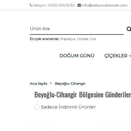
İletişim :
0(212) 296 52 82
info@sabuncakiscicek.com
En çok arananlar:
Papatya
,
Orkide
,
Gül
DOĞUM GÜNÜ
ÇİÇEKLER
Ana Sayfa
Beyoğlu-Cihangir
Beyoğlu-Cihangir Bölgesine Gönderile
Sadece İndirimli Ürünler