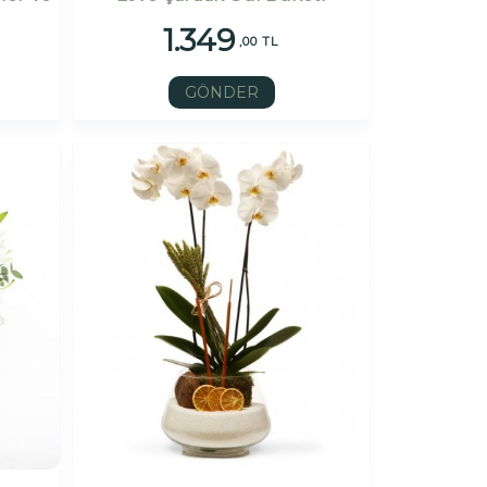
1.349
,00 TL
GÖNDER