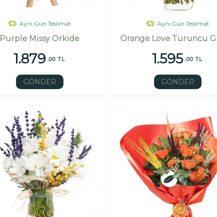
Aynı Gün Teslimat
Aynı Gün Teslimat
Purple Missy Orkide
Orange Love Turuncu G
1.879
1.595
,00 TL
,00 TL
GÖNDER
GÖNDER