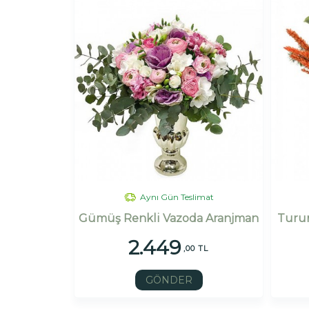
Aynı Gün Teslimat
Gümüş Renkli Vazoda Aranjman
Turun
2.449
,00 TL
GÖNDER