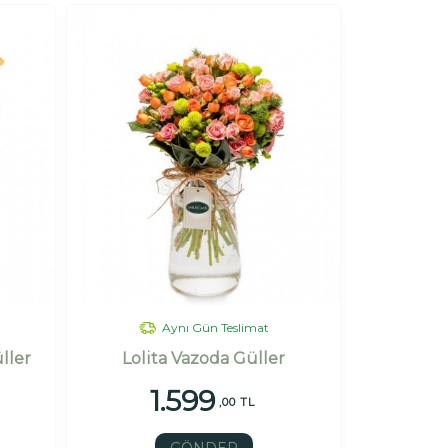
Aynı Gün Teslimat
ller
Lolita Vazoda Güller
1.599
,00 TL