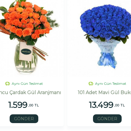
Aynı Gün Teslimat
Aynı Gün Teslimat
cu Çardak Gül Aranjmanı
101 Adet Mavi Gül Buk
1.599
13.499
,00 TL
,00 TL
GÖNDER
GÖNDER