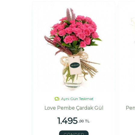
Aynı Gün Teslimat
Love Pembe Çardak Gül
Pem
1.495
,00 TL