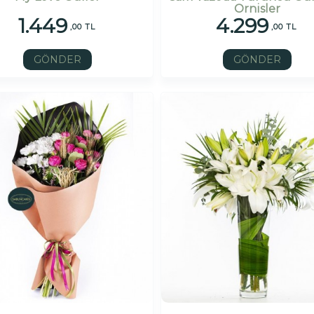
Ornisler
1.449
4.299
,00 TL
,00 TL
GÖNDER
GÖNDER