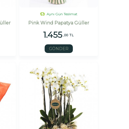
Aynı Gün Teslimat
üller
Pink Wind Papatya Güller
1.455
,00 TL
GÖNDER