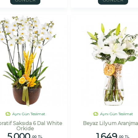
GÖNDER
GÖNDER
Aynı Gün Teslimat
Aynı Gün Teslimat
ratif Saksıda 6 Dal White
Beyaz Lilyum Aranjma
Orkide
5.000
1.649
,00 TL
,00 TL