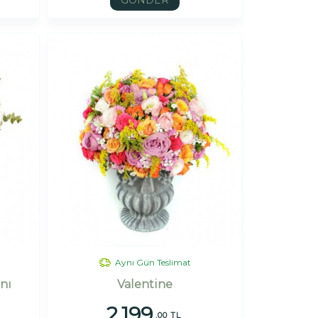
GÖNDER
Aynı Gün Teslimat
nı
Valentine
2.199
,00 TL