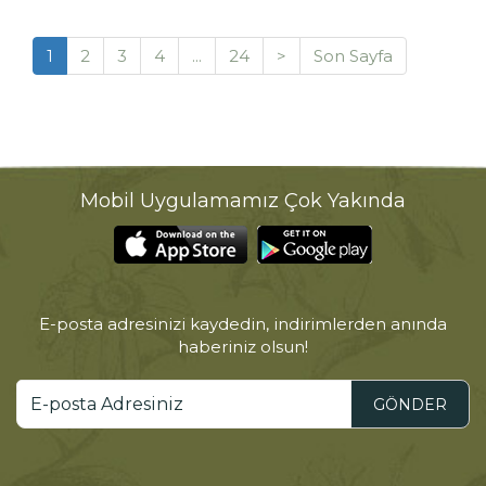
1
2
3
4
...
24
>
Son Sayfa
Mobil Uygulamamız Çok Yakında
E-posta adresinizi kaydedin, indirimlerden anında
haberiniz olsun!
GÖNDER