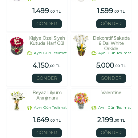
1.499
1.599
,00 TL
,00 TL
GÖNDER
GÖNDER
Kişiye Özel Siyah
Dekoratif Saksıda
Kutuda Harf Gül
6 Dal White
Orkide
Aynı Gün Teslimat
Aynı Gün Teslimat
4.150
5.000
,00 TL
,00 TL
GÖNDER
GÖNDER
Beyaz Lilyum
Valentine
Aranjmanı
Aynı Gün Teslimat
Aynı Gün Teslimat
1.649
2.199
,00 TL
,00 TL
GÖNDER
GÖNDER