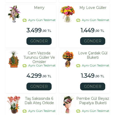
Merry
My Love Güller
Aynı Gün Teslimat
Aynı Gün Teslimat
3.499
1.449
,00 TL
,00 TL
GÖNDER
GÖNDER
Cam Vazoda
Love Çardak Gül
Turuncu Güller Ve
Buketi
Ornisler
Aynı Gün Teslimat
Aynı Gün Teslimat
4.299
1.349
,00 TL
,00 TL
GÖNDER
GÖNDER
Taş Saksısında 6
Pembe Gül Beyaz
Dallı Ateş Orkide
Papatya Buketi
Aynı Gün Teslimat
Aynı Gün Teslimat