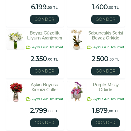
6.199
1.400
,00 TL
,00 TL
GÖNDER
GÖNDER
Beyaz Güzellik
Sabuncakis Serisi
Lilyum Aranjmanı
Beyaz Orkide
Aynı Gün Teslimat
Aynı Gün Teslimat
2.350
2.500
,00 TL
,00 TL
GÖNDER
GÖNDER
Aşkın Büyüsü
Purple Missy
Kırmızı Güller
Orkide
Aynı Gün Teslimat
Aynı Gün Teslimat
2.799
1.879
,00 TL
,00 TL
GÖNDER
GÖNDER