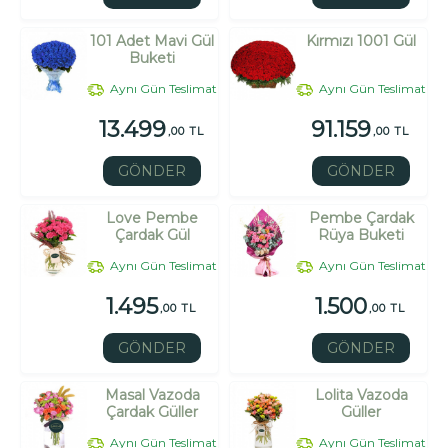
101 Adet Mavi Gül
Kırmızı 1001 Gül
Buketi
Aynı Gün Teslimat
Aynı Gün Teslimat
13.499
91.159
,00 TL
,00 TL
GÖNDER
GÖNDER
Love Pembe
Pembe Çardak
Çardak Gül
Rüya Buketi
Aynı Gün Teslimat
Aynı Gün Teslimat
1.495
1.500
,00 TL
,00 TL
GÖNDER
GÖNDER
Masal Vazoda
Lolita Vazoda
Çardak Güller
Güller
Aynı Gün Teslimat
Aynı Gün Teslimat